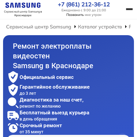
+7 (861) 212-36-12
Ежедневно с 9:00 до 21:00
Сервисный центр Samsung
в
Позвонить
мне утром
Краснодаре
Сервисный центр Samsung
Каталог устройств
Ре
Ремонт электроплаты
видеостен
Samsung в Краснодаре
Официальный сервис
Гарантийное обслуживание
до 3 лет
Диагностика за наш счет,
ремонт по желанию
Бесплатный выезд курьера
в день обращения
Срочный ремонт
от 35 минут