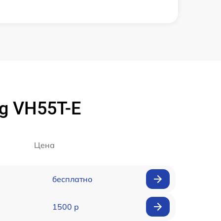
g VH55T-E
Цена
бесплатно
1500 р