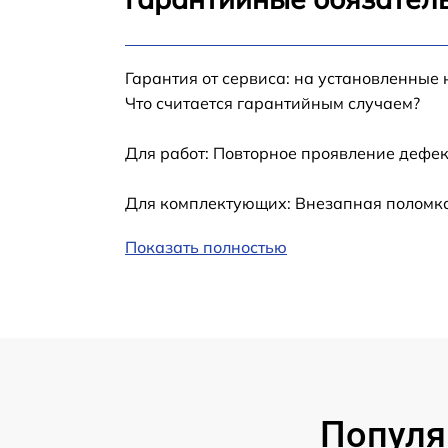
Комплексная чистка Samsung VH55T-E
Гарантия от сервиса: на установленные 
Замена дисплея (экрана) Samsung VH55T-E
Что считается гарантийным случаем?
Модернизация Samsung VH55T-E
Для работ: Повторное проявление дефек
Для комплектующих: Внезапная поломка,
Показать полностью
Популя