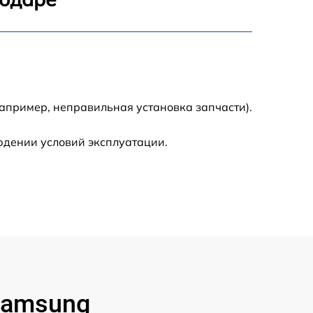
600 р
2000 р
2200 р
апример, неправильная установка запчасти).
юдении условий эксплуатации.
Samsung