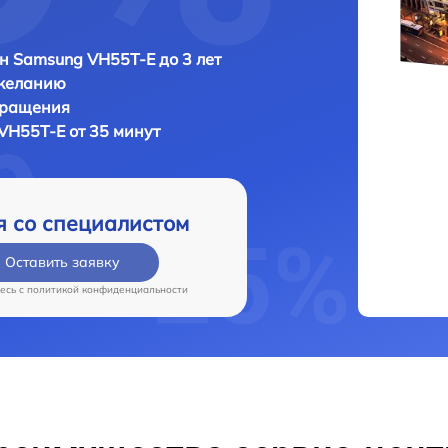
н Samsung VH55T-E до 3 лет
 желанию
бращения
VH55T-E от 35 минут
я со специалистом
Оставить заявку
есь c
политикой конфиденциальности